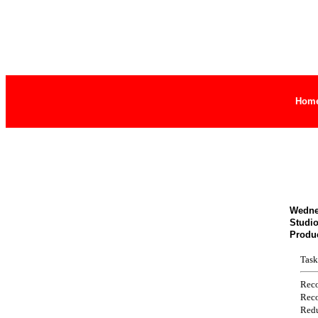
Hom
Wedne
Studi
Produ
Task
Reco
Reco
Redu